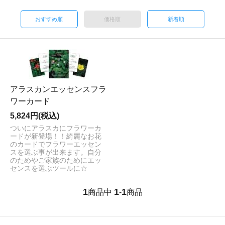
おすすめ順
価格順
新着順
アラスカンエッセンスフラ
ワーカード
5,824円(税込)
ついにアラスカにフラワーカ
ードが新登場！！綺麗なお花
のカードでフラワーエッセン
スを選ぶ事が出来ます。自分
のためやご家族のためにエッ
センスを選ぶツールに☆
1
1
1
商品中
-
商品