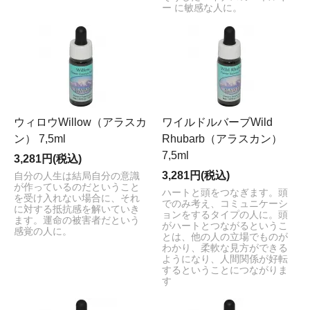
ー に敏感な人に。
ウィロウWillow（アラスカ
ワイルドルバーブWild
ン） 7,5ml
Rhubarb（アラスカン）
7,5ml
3,281円(税込)
3,281円(税込)
自分の人生は結局自分の意識
が作っているのだということ
ハートと頭をつなぎます。頭
を受け入れない場合に、それ
でのみ考え、コミュニケーシ
に対する抵抗感を解いていき
ョンをするタイプの人に。頭
ます。運命の被害者だという
がハートとつながるというこ
感覚の人に。
とは、他の人の立場でものが
わかり、柔軟な見方ができる
ようになり、人間関係が好転
するということにつながりま
す