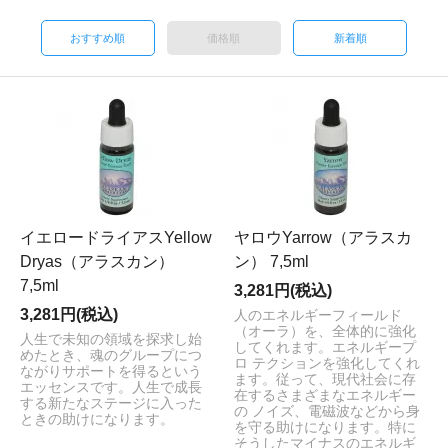
おすすめ順
価格順
新着順
イエロードライアスYellow
ヤロウYarrow（アラスカ
Dryas（アラスカン）
ン） 7,5ml
7,5ml
3,281円(税込)
3,281円(税込)
人のエネルギーフィールド
（オーラ）を、全体的に強化
人生で未知の領域を探求し始
してくれます。エネルギープ
めたとき、魂のグループにつ
ロ テクションを強化してくれ
ながりサポートを得るという
ます。従って、現代社会に存
エッセンスです。人生で成長
在するさまざまなエネルギー
する新たなステージに入った
の ノイズ、電磁波などから身
ときの助けになります。
を守る助けになります。特に
そうしたマイナスのエネルギ