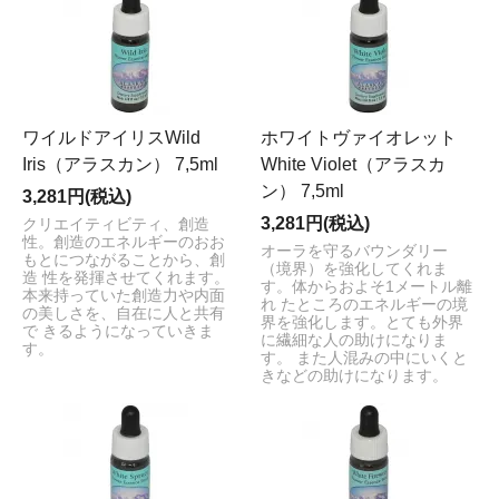
ワイルドアイリスWild
ホワイトヴァイオレット
Iris（アラスカン） 7,5ml
White Violet（アラスカ
ン） 7,5ml
3,281円(税込)
3,281円(税込)
クリエイティビティ、創造
性。創造のエネルギーのおお
オーラを守るバウンダリー
もとにつながることから、創
（境界）を強化してくれま
造 性を発揮させてくれます。
す。体からおよそ1メートル離
本来持っていた創造力や内面
れ たところのエネルギーの境
の美しさを、自在に人と共有
界を強化します。とても外界
で きるようになっていきま
に繊細な人の助けになりま
す。
す。 また人混みの中にいくと
きなどの助けになります。