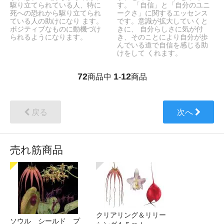
駆り立てられている人、特に
す。 「自信」と「自分のユニ
死への恐れから駆り立てられ
ークさ」に関するエッセンス
ている人の助けになり ます。
です。意識が拡大していくと
ポジティブなものに動機づけ
きに、 自分らしさに気が付
られるようになります。
き、そのことにより自分が歩
んでいる道で自信を感じる助
けをして くれます。
72
1
12
商品中
-
商品
戻る
次へ
売れ筋商品
クリアリング＆リリー
ソウル シールド プ