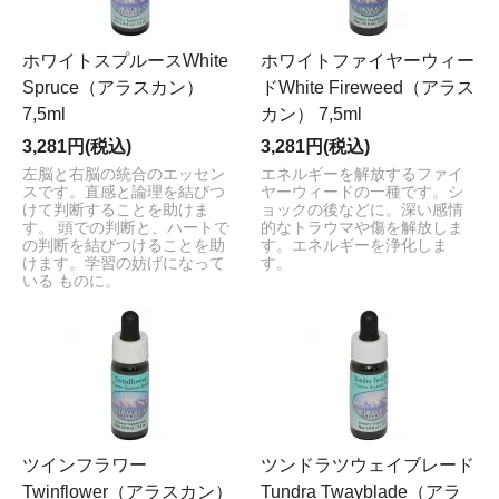
ホワイトスプルースWhite
ホワイトファイヤーウィー
Spruce（アラスカン）
ドWhite Fireweed（アラス
7,5ml
カン） 7,5ml
3,281円(税込)
3,281円(税込)
左脳と右脳の統合のエッセン
エネルギーを解放するファイ
スです。直感と論理を結びつ
ヤーウィードの一種です。シ
けて判断することを助けま
ョックの後などに。深い感情
す。 頭での判断と、ハートで
的なトラウマや傷を解放しま
の判断を結びつけることを助
す。エネルギーを浄化しま
けます。学習の妨げになって
す。
いる ものに。
ツインフラワー
ツンドラツウェイブレード
Twinflower（アラスカン）
Tundra Twayblade（アラ