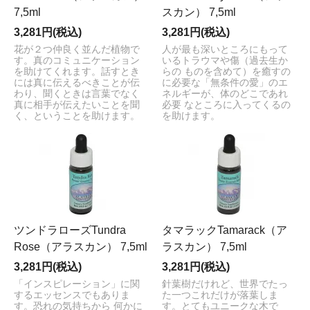
7,5ml
スカン） 7,5ml
3,281円(税込)
3,281円(税込)
花が２つ仲良く並んだ植物で
人が最も深いところにもって
す。真のコミュニケーション
いるトラウマや傷（過去生か
を助けてくれます。話すとき
らの ものを含めて）を癒すの
には真に伝えるべきことが伝
に必要な「無条件の愛」のエ
わり、聞くときは言葉でなく
ネルギーが、体のどこであれ
真に相手が伝えたいことを聞
必要 なところに入ってくるの
く、ということを助けます。
を助けます。
ツンドラローズTundra
タマラックTamarack（ア
Rose（アラスカン） 7,5ml
ラスカン） 7,5ml
3,281円(税込)
3,281円(税込)
「インスピレーション」に関
針葉樹だけれど、世界でたっ
するエッセンスでもありま
た一つこれだけが落葉しま
す。恐れの気持ちから 何かに
す。とてもユニークな木で