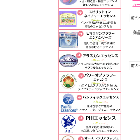
カー
前の
商
前の