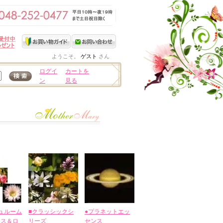
ようこそ。
ゲスト
さん
ログイ
カートを
ン
見る
ュルーム
■クラッシックシ
●プラネットエッ
タス＆ロ
リーズ
センス