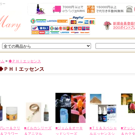
リー
ーム
>
◆ＰＨＩエッセンス
◆ＰＨＩエッセンス
プレー＆クリ
■イルカシリーズ
■ジェム＆オーキ
■Ｔ１＆スペシャ
■マッシ
＆フラワー
＆アニマル
ッドシリーズ
ルエッセンスシ
＆カク