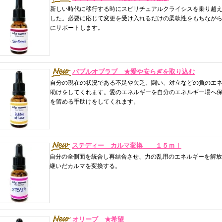
新しい時代に移行する時にスピリチュアルクライシスを乗り越
した。必要に応じて変更を受け入れるだけの柔軟性をもちなが
にサポートします。
バブルオブラブ ★愛や安らぎを取り込む
自分の現在の状況である不足や欠乏、闘い、対立などの負のエ
助けをしてくれます。愛のエネルギーを自分のエネルギー場へ
を留める手助けをしてくれます。
ステディー カルマ変換 １５ｍｌ
自分の全側面を統合し再結合させ、力の乱用のエネルギーを解放
継いだカルマを変換する。
オリーブ ★希望