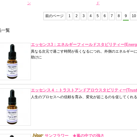
ン
ド
前のページ
1
2
3
4
5
6
7
8
9
10
品一覧
エッセンス3：エネルギーフィールドスタビリティー[Energy Fi
異なる次元で過ごす時間が長くなるにつれ、外側のエネルギー
助けに
エッセンス４：トラストアンドアロウスタビリティー[Trust & A
人生のプロセスへの信頼を育み、変化が起こるのを促してくれ
サンフラワー ★嵐の中での強さ