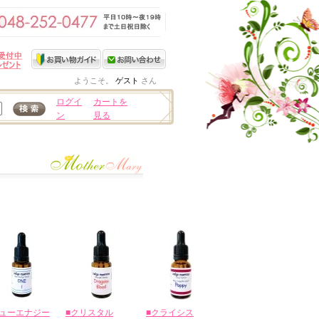
ようこそ。
ゲスト
さん
ログイ
カートを
ン
見る
ニューエナジー
■クリスタル
■クライシス
■ゴールドシリー
◆