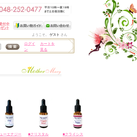
ようこそ。
ゲスト
さん
ログイ
カートを
ン
見る
ニューエナジー
■クリスタル
■クライシス
■ゴールドシリー
◆