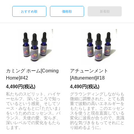
おすすめ順
価格順
新着順
カミング ホーム[Coming
アチューンメント
Home]#42
[Attunement]#18
4,490円(税込)
4,490円(税込)
私たちのスピリット、ハイヤ
グラウンディングしながらも
ーセルフ、深いところで知っ
微細に調整された、とても貴
ているという感覚、そしてソ
重で波動の高いエネルギーを
ース・みなもとに｢ただいま｣
もたらします。このエッセン
をいうためのエッセンス。バ
スを使うと現在直面している
ランス、天使の愛、安らぎ、
変化に波長が合うので、意識
深いレベルでの変化をもたら
的な気づきをもってそれにと
します。
り組めるように。