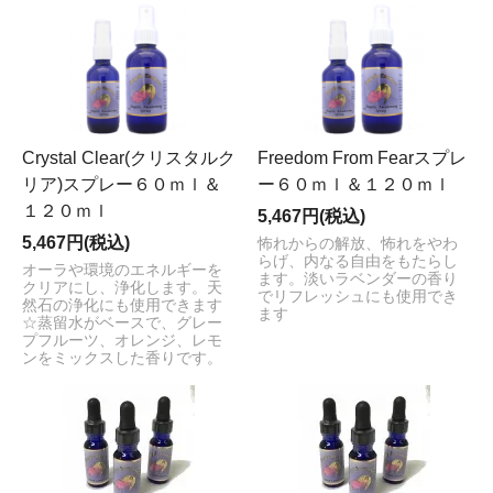
Crystal Clear(クリスタルク
Freedom From Fearスプレ
リア)スプレー６０ｍｌ＆
ー６０ｍｌ＆１２０ｍｌ
１２０ｍｌ
5,467円(税込)
5,467円(税込)
怖れからの解放、怖れをやわ
らげ、内なる自由をもたらし
オーラや環境のエネルギーを
ます。淡いラベンダーの香り
クリアにし、浄化します。天
でリフレッシュにも使用でき
然石の浄化にも使用できます
ます
☆蒸留水がベースで、グレー
プフルーツ、オレンジ、レモ
ンをミックスした香りです。