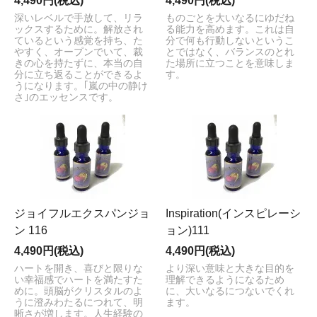
4,490円(税込)
4,490円(税込)
深いレベルで手放して、リラ
ものごとを大いなるにゆだね
ックスするために。解放され
る能力を高めます。これは自
ているという感覚を持ち、た
分で何も行動しないというこ
やすく、オープンでいて、裁
とではなく、バランスのとれ
きの心を持たずに、本当の自
た場所に立つことを意味しま
分に立ち返ることができるよ
す。
うになります。｢嵐の中の静け
さ｣のエッセンスです。
ジョイフルエクスパンジョ
Inspiration(インスピレーシ
ン 116
ョン)111
4,490円(税込)
4,490円(税込)
ハートを開き、喜びと限りな
より深い意味と大きな目的を
い幸福感でハートを満たすた
理解できるようになるため
めに。頭脳がクリスタルのよ
に、大いなるにつないでくれ
うに澄みわたるにつれて、明
ます。
晰さが増します。人生経験の