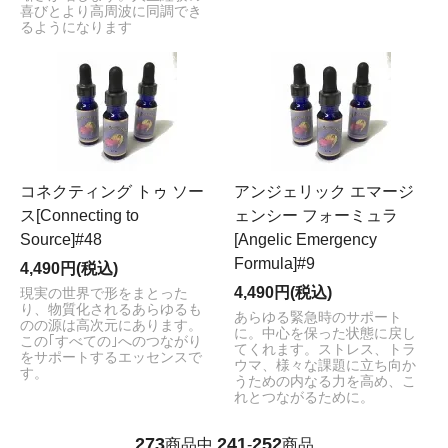
喜びとより高周波に同調でき
るようになります
コネクティング トゥ ソー
アンジェリック エマージ
ス[Connecting to
ェンシー フォーミュラ
Source]#48
[Angelic Emergency
Formula]#9
4,490円(税込)
4,490円(税込)
現実の世界で形をまとった
り、物質化されるあらゆるも
あらゆる緊急時のサポート
のの源は高次元にあります。
に。中心を保った状態に戻し
この｢すべての｣へのつながり
てくれます。ストレス、トラ
をサポートするエッセンスで
ウマ、様々な課題に立ち向か
す。
うための内なる力を高め、こ
れとつながるために。
273
241
252
商品中
-
商品