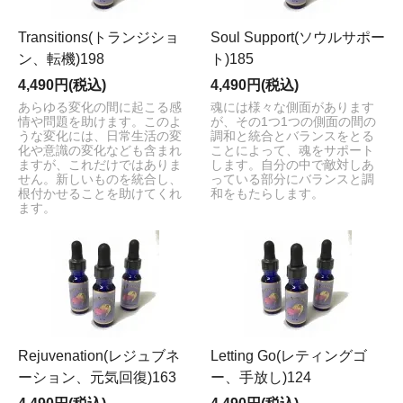
Transitions(トランジショ
Soul Support(ソウルサポー
ン、転機)198
ト)185
4,490円(税込)
4,490円(税込)
あらゆる変化の間に起こる感
魂には様々な側面があります
情や問題を助けます。このよ
が、その1つ1つの側面の間の
うな変化には、日常生活の変
調和と統合とバランスをとる
化や意識の変化なども含まれ
ことによって、魂をサポート
ますが、これだけではありま
します。自分の中で敵対しあ
せん。新しいものを統合し、
っている部分にバランスと調
根付かせることを助けてくれ
和をもたらします。
ます。
Rejuvenation(レジュブネ
Letting Go(レティングゴ
ーション、元気回復)163
ー、手放し)124