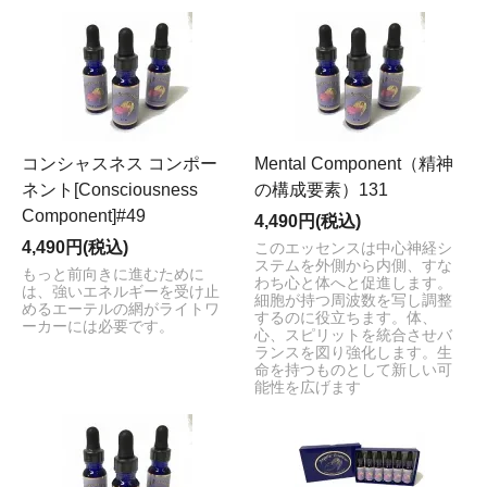
コンシャスネス コンポー
Mental Component（精神
ネント[Consciousness
の構成要素）131
Component]#49
4,490円(税込)
4,490円(税込)
このエッセンスは中心神経シ
ステムを外側から内側、すな
もっと前向きに進むために
わち心と体へと促進します。
は、強いエネルギーを受け止
細胞が持つ周波数を写し調整
めるエーテルの網がライトワ
するのに役立ちます。体、
ーカーには必要です。
心、スピリットを統合させバ
ランスを図り強化します。生
命を持つものとして新しい可
能性を広げます