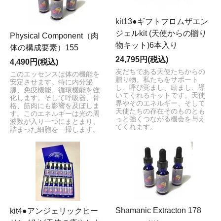
kit13●ギフトフロムザエン
ジェルkit (天使からの贈り
Physical Component（肉
物キット)6本入り
体の構成要素）155
24,795円(税込)
4,490円(税込)
友だちである天使たちからの
このエッセンスは体の機能を
贈り物。私たちをサポート
安定させます。特に内分泌
し、呼び覚まし、励まし、導
腺、免疫機能、循環機能を強
いてくれるキットです。天使
化します。そして呼吸器、骨
界やそのエネルギー、そして
格、筋肉にも影響を及ぼしま
天使たちの存在そのものとも
す。このエネルギーは光の周
っと強くつながる機会を与え
波数が入り一つにまとまり、
てくれます。
詰まった細胞を一掃します。
Shamanic Extracton 178
kit4●アンジェリックヒー