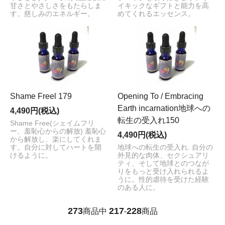
甘さとやさしさをもたらしま
イキックなギフトと能力を高
す。慈しみのエネルギー。
めてくれるエッセンス。
Shame Freel 179
Opening To / Embracing
Earth incarnation地球への
4,490円(税込)
転生の受入れ150
Shame Free(シェイムフリ
ー、羞恥心からの解放) 羞恥心
4,490円(税込)
から解放し、楽にしてくれま
す。自分に対してハートを開
地球への転生の受入れ. 自分の
けるように。
外見的な肉体、セクシュアリ
ティ、そして地球とのつなが
りをもっと受け入れられるよ
うに。性的虐待を受けた経験
のある人に。
273
217
228
商品中
-
商品