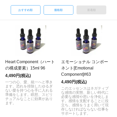
おすすめ順
価格順
新着順
Heart Component（ハート
エモーショナル コンポー
の構成要素）15ml 96
ネント[Emotional
Component]#63
4,490円(税込)
4,490円(税込)
一つの心、愛、統一へと導き
ます。恐れを排除したゆるぎ
このエッセンスはネガティブ
ない愛を持つ心を手に入れる
な感情の実態、新しい時代に
準備をします。瞑想、スピリ
必要な感情や思いを浄化しま
チュアルなことに効果があり
す。感情を支配することに役
ます。
立ち、感情をうまく用いて現
存しなければならない仕事を
サポートします。