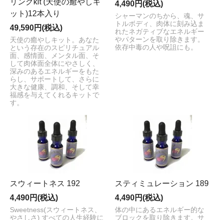
リングkit (天使の癒やしキ
4,490円(税込)
ット)12本入り
シャーマンのちから、魂、サ
トルボディ、肉体に刻み込ま
49,590円(税込)
れたネガティブなエネルギー
やパターンを取り除きます。
天使の癒やしキット。あなた
依存中毒の人や呪詛にも。
という存在のスピリチュアル
面、感情面、メンタル面、そ
して肉体面全体にやさしく、
深みのあるエネルギーをもた
らし、サポートして、さらに
大きな健康、調和、そして幸
福感を与えてくれるキットで
す。
スウィートネス 192
スティミュレーション 189
4,490円(税込)
4,490円(税込)
Sweetness(スウィートネス、
体の中にあるエネルギー的な
やさしさ) すべての人生経験に
ブロックを取り除きます。サ