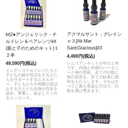
アクマルサント；グレイシ
kit2●アンジェリック・チ
ャス[Ak Mar
ルドレン＆ペアレンツkit
Sant;Gracious]#3
(親と子のためのキット)１
２本
4,490円(税込)
49,590円(税込)
レムリアンキットの中の１本
です。内側と外側のハーモニ
インディゴチルドレンたちと
ーと神の恩寵。全ての行動に
子どもの親や世話をする人た
神の恩恵を、全ての結果に調
ちをサポートするエネルギ
和をもたらします。それはす
ー。子どもたちや周囲の世話
べてに最も有益な方法で、行
をする大人たち自身が存在を
動を選び導きます。
認め、尊重し、励ましてくれ
るエッセンス。