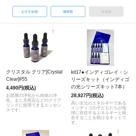
おすすめ順
価格順
新着順
クリスタル クリア[Crystal
kit17●インディゴレイ・シ
Clear]#55
リーズキット（インディゴ
の光シリーズキット7本）
4,490円(税込)
28,927円(税込)
お部屋の浄化から肉体の浄
化、また天然石などのクリア
高い次元のエネルギーである
リングに使用できるエッセン
インディゴの子どもたちが地
スです。
球に存在するエネルギーと統
合することを助けるキットで
す。