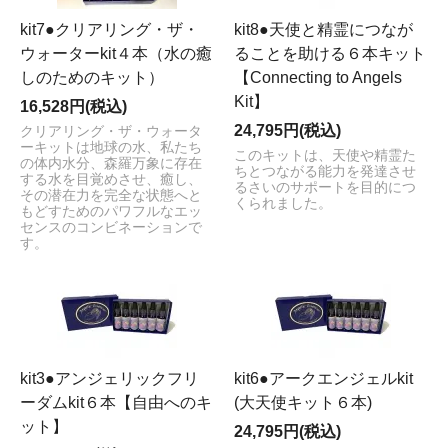
kit7●クリアリング・ザ・
kit8●天使と精霊につなが
ウォーターkit４本（水の癒
ることを助ける６本キット
しのためのキット）
【Connecting to Angels
Kit】
16,528円(税込)
24,795円(税込)
クリアリング・ザ・ウォータ
ーキットは地球の水、私たち
このキットは、天使や精霊た
の体内水分、森羅万象に存在
ちとつながる能力を発達させ
する水を目覚めさせ、癒し、
るさいのサポートを目的につ
その潜在力を完全な状態へと
くられました。
もどすためのパワフルなエッ
センスのコンビネーションで
す。
kit3●アンジェリックフリ
kit6●アークエンジェルkit
ーダムkit６本【自由へのキ
(大天使キット６本)
ット】
24,795円(税込)