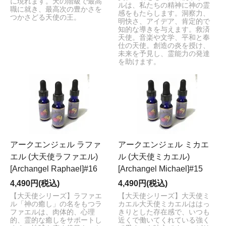
に現れます。天の階級で最高
ルは、私たちの精神に神の霊
職に就き、最高次の豊かさを
感をもたらします。洞察力、
つかさどる天使の王。
明快さ、アイデア、肯定的で
知的な導きを与えます。救済
天使。音楽や文学、平和と奉
仕の天使。創造の炎を授け、
未来を予見し、霊能力の発達
を助けます。
アークエンジェル ラファ
アークエンジェル ミカエ
エル (大天使ラファエル)
ル (大天使ミカエル)
[Archangel Raphael]#16
[Archangel Michael]#15
4,490円(税込)
4,490円(税込)
【大天使シリーズ】ラファエ
【大天使シリーズ】大天使ミ
ル「神の癒し」の名をもつラ
カエル大天使ミカエルははっ
ファエルは、肉体的、心理
きりとした存在感で、いつも
的、霊的な癒しをサポートし
近くで働いてくれている強く