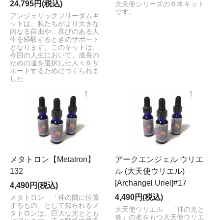
24,795円(税込)
大天使シリーズの６本キット
です。
アンジェリックフリーダムキ
ットは、私たちがより大きな
内なる自由や、喜びのある人
生を経験するときのサポート
となります。このキットは、
今回の人生において、成長の
ための道を選択した人々をサ
ポートするためにつくられま
した
メタトロン【Metatron】
アークエンジェル ウリエ
132
ル (大天使ウリエル)
[Archangel Uriel]#17
4,490円(税込)
4,490円(税込)
メタトロン 「神の隣に位置
するもの」として知られるメ
大天使ウリエル 「神の光と
タトロンは、巨大な光ととも
炎」の名をもつ大天使ウリエ