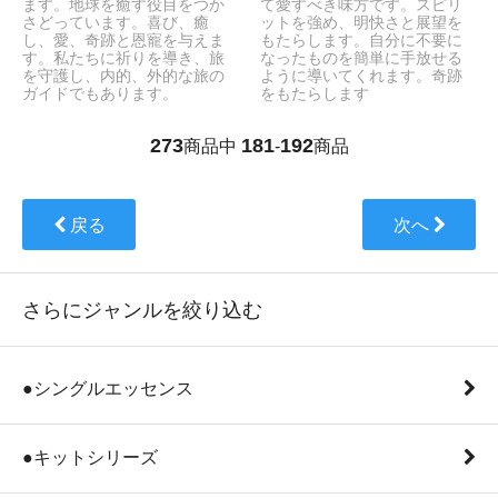
ます。地球を癒す役目をつか
て愛すべき味方です。スピリ
さどっています。喜び、癒
ットを強め、明快さと展望を
し、愛、奇跡と恩寵を与えま
もたらします。自分に不要に
す。私たちに祈りを導き、旅
なったものを簡単に手放せる
を守護し、内的、外的な旅の
ように導いてくれます。奇跡
ガイドでもあります。
をもたらします
273
181
192
商品中
-
商品
戻る
次へ
さらにジャンルを絞り込む
●シングルエッセンス
●キットシリーズ